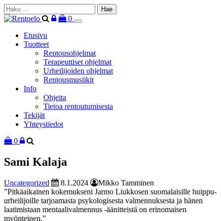
Haku:
Ostoskori
0
Etusivu
Tuotteet
Rentousohjelmat
Terapeuttiset ohjelmat
Urheilijoiden ohjelmat
Rentousmusiikit
Info
Ohjeita
Tietoa rentoutumisesta
Tekijät
Yhteystiedot
Ostoskori
0
Sami Kalaja
Uncategorized
8.1.2024
Mikko Tamminen
”Pitkäaikainen kokemukseni Jarmo Liukkosen suomalaisille huippu-
urheilijoille tarjoamasta psykologisesta valmennuksesta ja hänen
laatimistaan mentaalivalmennus -äänitteistä on erinomaisen
myönteinen.”